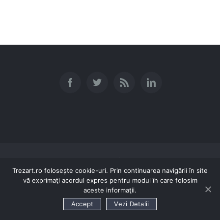
© Copyright 2016 SC TREZART SRL | Toate drepturile rezervate
Trezart.ro folosește cookie-uri. Prin continuarea navigării în site
0740-046.140 / 0758-067.111
TRIMITE EMAIL
vă exprimaţi acordul expres pentru modul în care folosim
aceste informaţii.
Accept
Vezi Detalii