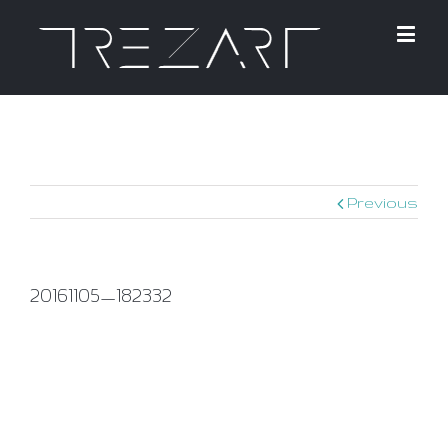
Previous
20161105_182332