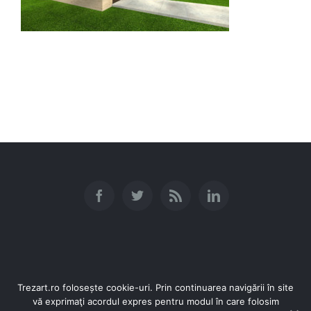
Trezart.ro folosește cookie-uri. Prin continuarea navigării în site
vă exprimaţi acordul expres pentru modul în care folosim
© Copyright 2016 SC TREZART SRL | Toate drepturile rezervate