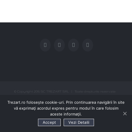
© Copyright 2016 SC TREZART SRL | Toate drepturile rezervate
0740-046.140 / 0758-067.111
TRIMITE EMAIL
Trezart.ro folosește cookie-uri. Prin continuarea navigării în site
vă exprimaţi acordul expres pentru modul în care folosim
aceste informaţii.
Accept
Vezi Detalii