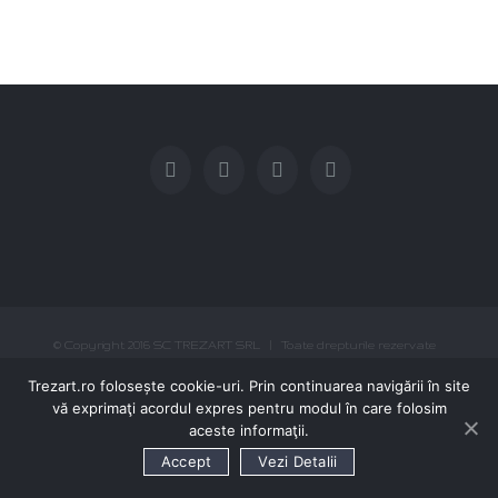
© Copyright 2016 SC TREZART SRL | Toate drepturile rezervate
0740-046.140 / 0758-067.111
TRIMITE EMAIL
Trezart.ro folosește cookie-uri. Prin continuarea navigării în site
vă exprimaţi acordul expres pentru modul în care folosim
aceste informaţii.
Accept
Vezi Detalii