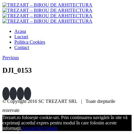
Acasa
Lucrari
Politica Cookies
Contact
Previous
DJI_0153
© Copyright 2016 SC TREZART SRL | Toate drepturile
rezervate
0740-046.140 / 0758-067.111
TRIMITE EMAIL
Trezart.ro folosește cookie-uri. Prin continuarea navigării în site vă
exprimaţi acordul expres pentru modul în care folosim aceste
informaţii.
Accept
Vezi Detalii