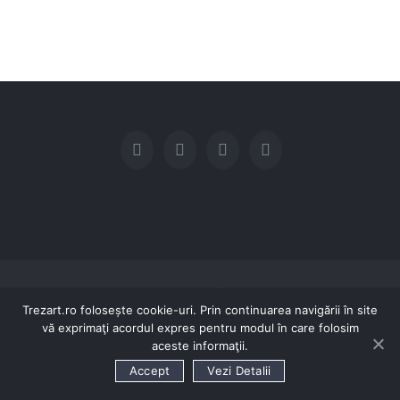
© Copyright 2016 SC TREZART SRL | Toate drepturile rezervate
Trezart.ro folosește cookie-uri. Prin continuarea navigării în site
0740-046.140 / 0758-067.111
TRIMITE EMAIL
vă exprimaţi acordul expres pentru modul în care folosim
aceste informaţii.
Accept
Vezi Detalii