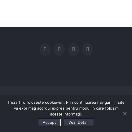
© Copyright 2016 SC TREZART SRL | Toate drepturile rezervate
Trezart.ro folosește cookie-uri. Prin continuarea navigării în site
0740-046.140 / 0758-067.111
TRIMITE EMAIL
vă exprimaţi acordul expres pentru modul în care folosim
aceste informaţii.
Accept
Vezi Detalii